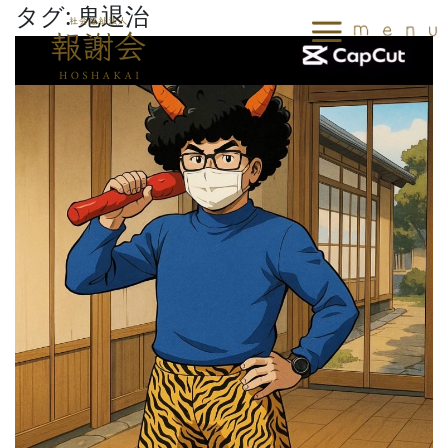
タグ:
鬼退治