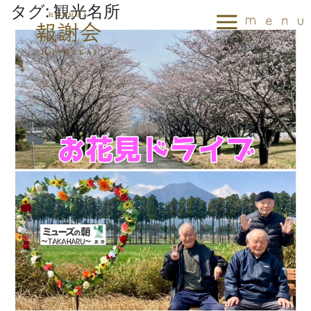
タグ:
観光名所