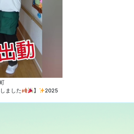
町
催しました
】
2025