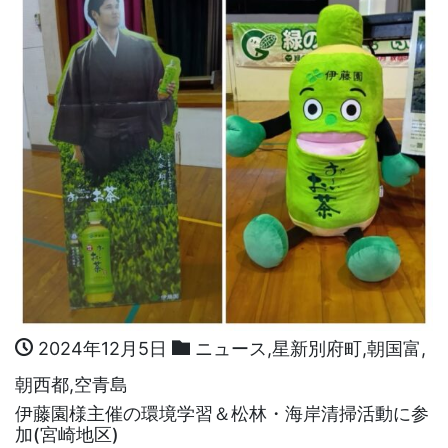
2024年12月5日
ニュース
,
星新別府町
,
朝国富
,
朝西都
,
空青島
伊藤園様主催の環境学習＆松林・海岸清掃活動に参
加(宮崎地区)