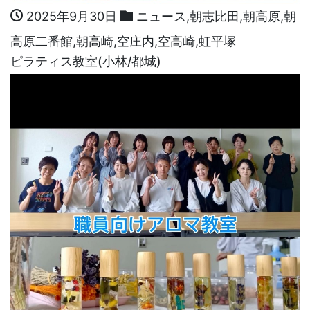
2025年9月30日
ニュース
,
朝志比田
,
朝高原
,
朝
高原二番館
,
朝高崎
,
空庄内
,
空高崎
,
虹平塚
ピラティス教室(小林/都城)