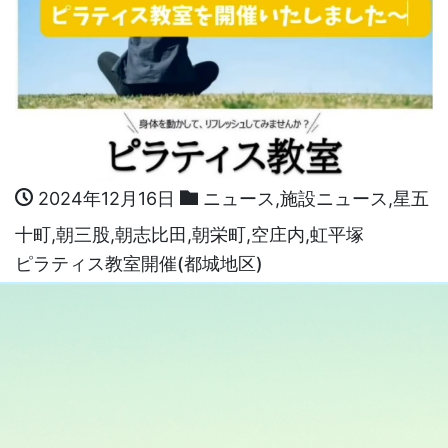
2024年12月16日
ニュース
,
施設ニュース
,
星五
十町
,
朝三股
,
朝志比田
,
朝栄町
,
空庄内
,
虹平塚
ピラティス教室開催(都城地区)