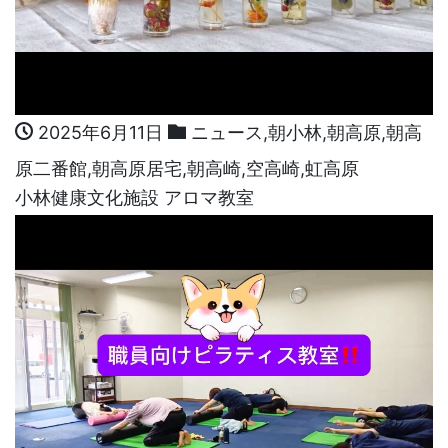
2025年6月11日
ニュース
,
朝小林
,
朝高原
,
朝高
原二番館
,
朝高原居宅
,
朝高崎
,
空高崎
,
虹高原
小林健康文化施設 アロマ教室