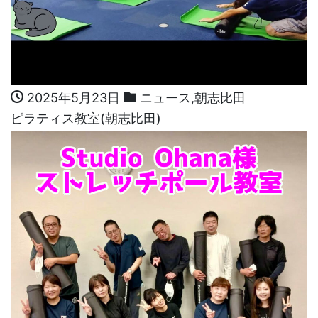
2025年5月23日
ニュース
,
朝志比田
ピラティス教室(朝志比田)