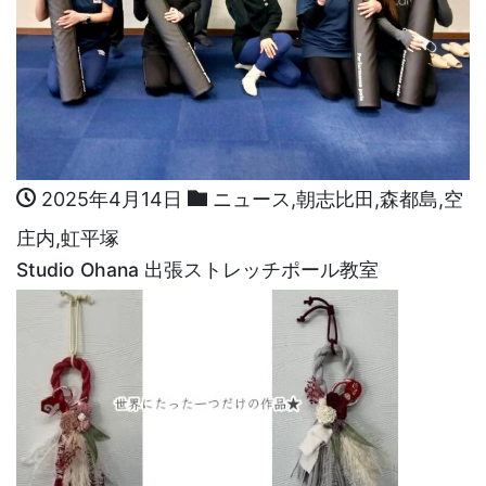
2025年4月14日
ニュース
,
朝志比田
,
森都島
,
空
庄内
,
虹平塚
Studio Ohana 出張ストレッチポール教室