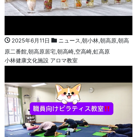
2025年6月11日
ニュース
,
朝小林
,
朝高原
,
朝高
原二番館
,
朝高原居宅
,
朝高崎
,
空高崎
,
虹高原
小林健康文化施設 アロマ教室