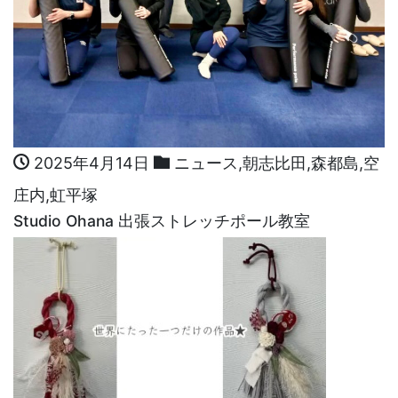
2025年4月14日
ニュース
,
朝志比田
,
森都島
,
空
庄内
,
虹平塚
Studio Ohana 出張ストレッチポール教室