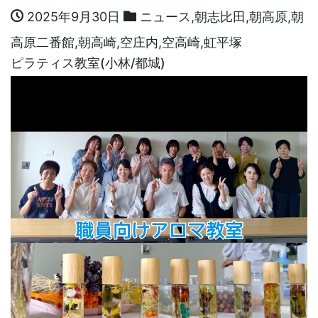
2025年9月30日
ニュース
,
朝志比田
,
朝高原
,
朝
高原二番館
,
朝高崎
,
空庄内
,
空高崎
,
虹平塚
ピラティス教室(小林/都城)