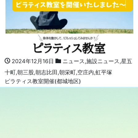
2024年12月16日
ニュース
,
施設ニュース
,
星五
十町
,
朝三股
,
朝志比田
,
朝栄町
,
空庄内
,
虹平塚
ピラティス教室開催(都城地区)