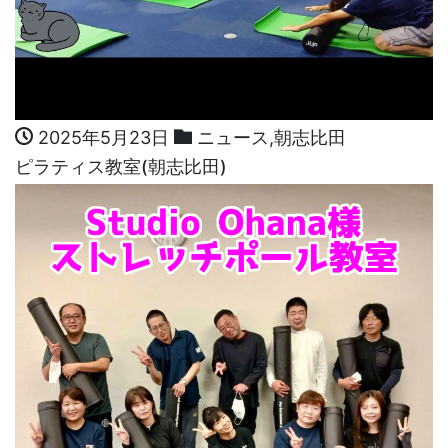
2025年5月23日
ニュース
,
朝志比田
ピラティス教室(朝志比田)