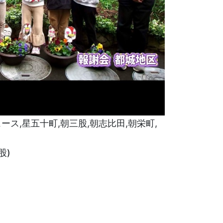
ュース
,
星五十町
,
朝三股
,
朝志比田
,
朝栄町
,
股)