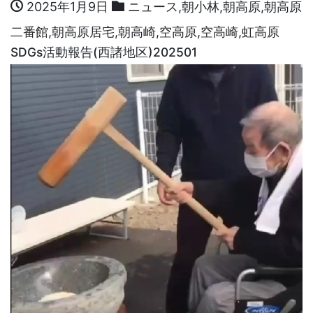
2025年1月9日
ニュース
,
朝小林
,
朝高原
,
朝高原
二番館
,
朝高原居宅
,
朝高崎
,
空高原
,
空高崎
,
虹高原
SDGs活動報告(西諸地区)202501