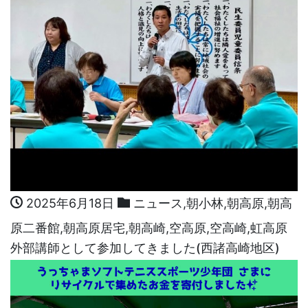
2025年6月18日
ニュース
,
朝小林
,
朝高原
,
朝高
原二番館
,
朝高原居宅
,
朝高崎
,
空高原
,
空高崎
,
虹高原
外部講師として参加してきました(西諸高崎地区)