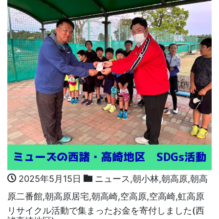
2025年5月15日
ニュース
,
朝小林
,
朝高原
,
朝高
原二番館
,
朝高原居宅
,
朝高崎
,
空高原
,
空高崎
,
虹高原
リサイクル活動で集まったお金を寄付しました(西