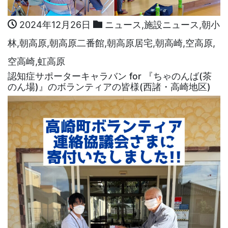
2024年12月26日
ニュース
,
施設ニュース
,
朝小
林
,
朝高原
,
朝高原二番館
,
朝高原居宅
,
朝高崎
,
空高原
,
空高崎
,
虹高原
認知症サポーターキャラバン for 『ちゃのんば(茶
のん場)』のボランティアの皆様(西諸・高崎地区)