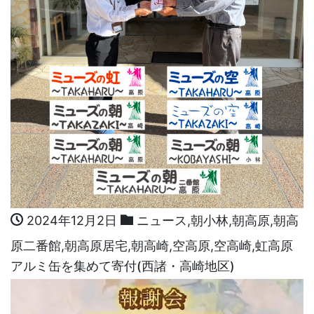
2024年12月2日
ニュース
,
朝小林
,
朝高原
,
朝高
原二番館
,
朝高原居宅
,
朝高崎
,
空高原
,
空高崎
,
虹高原
アルミ缶を集めて寄付(西諸・高崎地区)