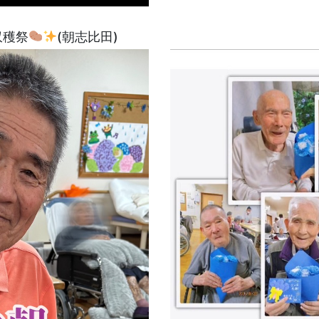
収穫祭
(朝志比田)