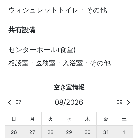
ウォシュレットトイレ・その他
共有設備
センターホール(食堂)
相談室・医務室・入浴室・その他
空き室情報
keyboard_arrow_left
keyboard_arrow_right
08/2026
07
09
日
月
火
水
木
金
土
26
27
28
29
30
31
1